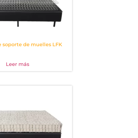
e soporte de muelles LFK
Leer más