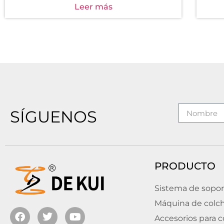
Leer más
SÍGUENOS
PRODUCTO
Sistema de sopor
Máquina de colc
Accesorios para 