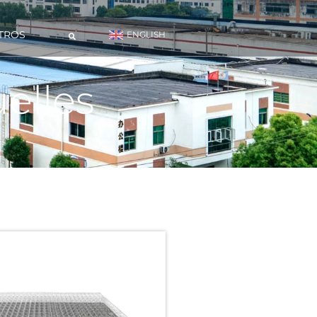
TROS
ENGLISH
elles