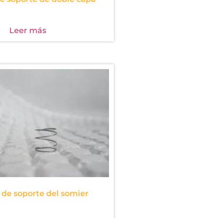
Leer más
 de soporte del somier