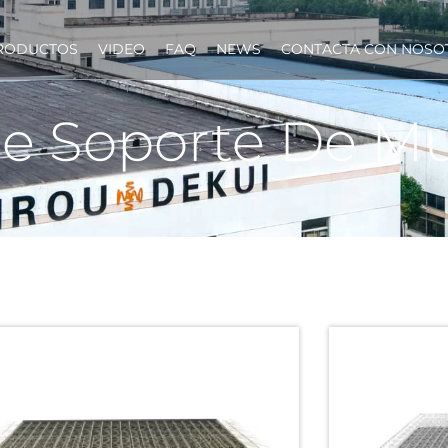
RODUCTOS
VIDEO
FAQ
NEWS
CONTACTA CON NOSO
e Soporte De Mu