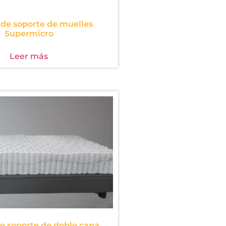
 de soporte de muelles
Supermicro
Leer más
e soporte de doble capa