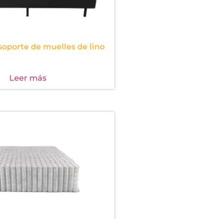
soporte de muelles de lino
Leer más