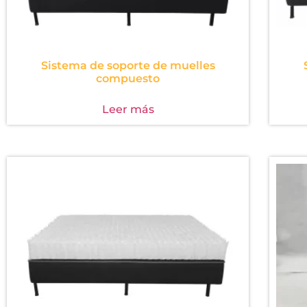
Sistema de soporte de muelles
compuesto
Leer más