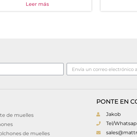
Leer más
PONTE EN C
Jakob
te de muelles
Tel/Whatsap
hones
sales@mattr
colchones de muelles