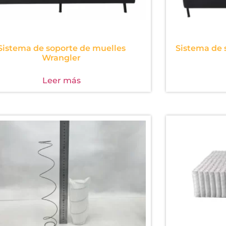
Sistema de soporte de muelles
Sistema de 
Wrangler
Leer más