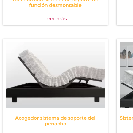
función desmontable
Leer más
Acogedor sistema de soporte del
Siste
penacho